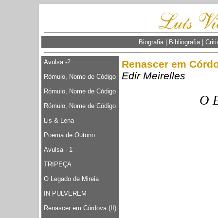
Biografia
|
Bibliografia
|
Crit
Avulsa -2
Renascer em Córdov
Edir Meirelles
Rómulo, Nome de Código
Rómulo, Nome de Código
O 
Rómulo, Nome de Código
Lis & Lena
Poema de Outono
Avulsa - 1
TRIPEÇA
O Legado de Mireia
IN PULVEREM
Renascer em Córdova (II)