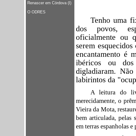
Renascer em Córdova (I)
O ODRES
Tenho uma fix
dos povos, esp
oficialmente ou 
serem esquecidos 
encantamento é m
ibéricos ou do
digladiaram. Não
labirintos da "ocu
A leitura do l
merecidamente, o prêm
Vieira da Mota, restau
bem articulada, pelas s
em terras espanholas e 