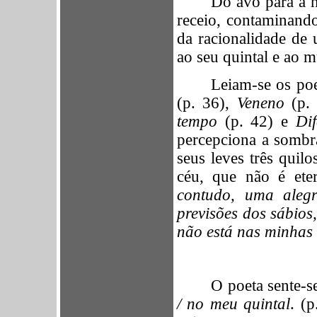
Do avô para a n
receio, contaminando
da racionalidade de
ao seu quintal e ao m
Leiam-se os p
(p. 36),
Veneno
(p.
tempo
(p. 42) e
Di
percepciona a sombr
seus leves três quil
céu, que não é ete
contudo, uma alegr
previsões dos sábios,
não está nas minhas
O poeta sente-
/ no meu quintal
. (