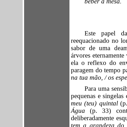
beber à mesa.
Este papel d
reequacionado no l
sabor de uma deam
árvores eternamente 
ela o reflexo do en
paragem do tempo pa
na tua mão, / os espe
Para uma sensib
pequenas e singelas
meu (teu) quintal
(p
Água
(p. 33) conta
deliberadamente esq
tem a grandeza do 