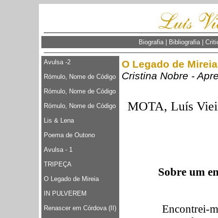
Biografia
|
Bibliografia
|
Crit
Avulsa -2
O Legado de Mireia
Cristina Nobre - Ap
Rómulo, Nome de Código
Rómulo, Nome de Código
MOTA, Luís Viei
Rómulo, Nome de Código
Lis & Lena
Poema de Outono
Avulsa - 1
TRIPEÇA
Sobre um en
O Legado de Mireia
IN PULVEREM
Encontrei-m
Renascer em Córdova (II)