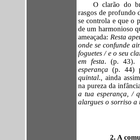
O clarão do br
rasgos de profundo 
se controla e que o p
de um harmonioso qu
ameaçada:
Resta apen
onde se confunde ai
foguetes / e o seu cl
em festa
. (p. 43).
esperança
(p. 44) 
quintal
., ainda assi
na pureza da infânci
a tua esperança, / q
alargues o sorriso a
2. A
comun