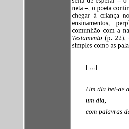
seria de esperar – o
neta –, o poeta cont
chegar à criança n
ensinamentos, per
comunhão com a nat
Testamento
(p. 22),
simples como as pala
[ ...]
Um dia hei-de d
um dia,
com palavras de