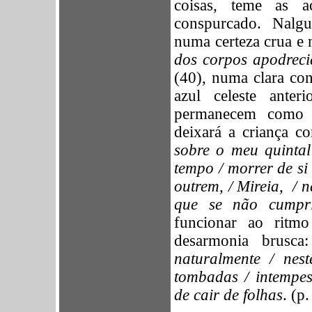
coisas, teme as a
conspurcado. Nalg
numa certeza crua e 
dos corpos apodreci
(40), numa clara co
azul celeste ante
permanecem como p
deixará a criança 
sobre o meu quinta
tempo / morrer de si
outrem, / Mireia,
/ n
que se não cumpr
funcionar ao ritmo
desarmonia brusc
naturalmente / nes
tombadas / intempes
de cair de folhas
. (p.