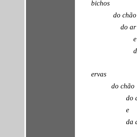
bichos
do chão
do ar
e
d
ervas
do chão
do 
e
da 