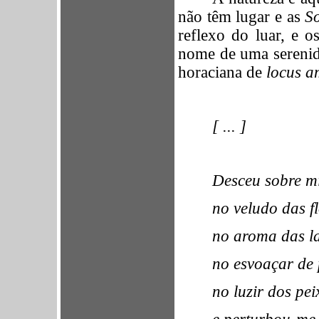
não têm lugar e as
S
reflexo do luar, e 
nome de uma serenid
horaciana de
locus a
[ ... ]
Desceu sobre mi
no veludo das fl
no aroma das l
no esvoaçar de 
no luzir dos pe
e perturbou-me 