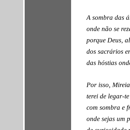
A sombra das ár
onde não se rez
porque Deus, ali
dos sacrários
e
das hóstias on
Por isso, Mireia
terei de legar-te
com sombra e fr
onde sejas um pi
de curiosidade 