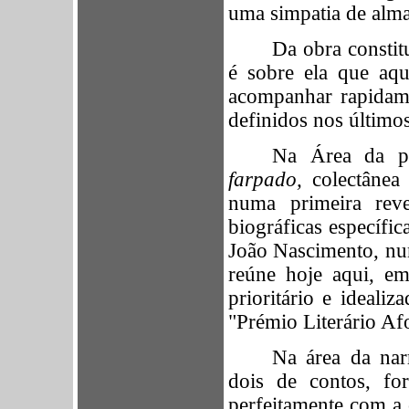
uma simpatia de alm
Da obra constit
é sobre ela que aqu
acompanhar rapidam
definidos nos último
Na Área da p
farpado,
colectâne
numa primeira reve
biográficas específi
João Nascimento, nu
reúne hoje aqui, em
prioritário e ideali
"Prémio Literário Af
Na área da narr
dois de contos, fo
perfeitamente com a 