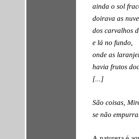
ainda o sol fra
doirava as nuv
dos carvalhos 
e lá no fundo,
onde as laranje
havia frutos do
[...]
São coisas, Mir
se não empurrar
A natureza é aq