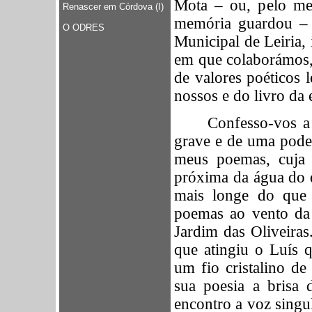
Mota – ou, pelo men
Renascer em Córdova (I)
memória guardou – 
O ODRES
Municipal de Leiria,
em que colaborámos, 
de valores poéticos 
nossos e do livro da 
Confesso-vos a
grave e de uma pode
meus poemas, cuja 
próxima da água do q
mais longe do que 
poemas ao vento da 
Jardim das Oliveiras
que atingiu o Luís 
um fio
cristalino d
sua poesia a brisa 
encontro a voz singul