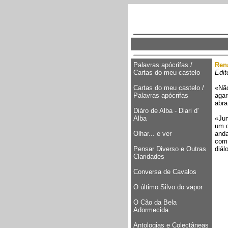
Palavras apócrifas /
Ren
Cartas do meu castelo
Edit
Cartas do meu castelo /
«Não
Palavras apócrifas
agar
abra
Diáro de Alba - Diari d'
Alba
«Jun
um d
Olhar... e ver
anda
com 
Pensar Diverso e Outras
diál
Claridades
Conversa de Cavalos
O último Silvo do vapor
O Cão da Bela
Adormecida
Antologias e Colectâneas