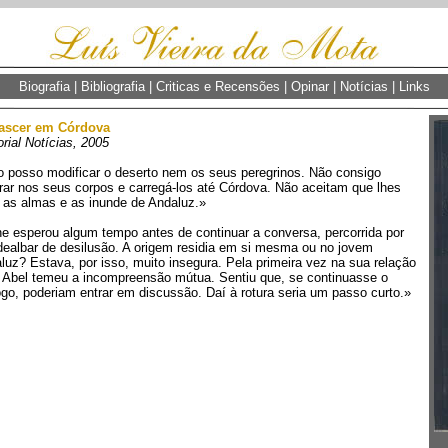
Biografia
|
Bibliografia
|
Criticas e Recensões
|
Opinar
|
Notícias
|
Links
ascer em Córdova
orial Notícias, 2005
 posso modificar o deserto nem os seus peregrinos. Não consigo
rar nos seus corpos e carregá-los até Córdova. Não aceitam que lhes
 as almas e as inunde de Andaluz.»
e esperou algum tempo antes de continuar a conversa, percorrida por
ealbar de desilusão. A origem residia em si mesma ou no jovem
luz? Estava, por isso, muito insegura. Pela primeira vez na sua relação
Abel temeu a incompreensão mútua. Sentiu que, se continuasse o
ogo, poderiam entrar em discussão. Daí à rotura seria um passo curto.»