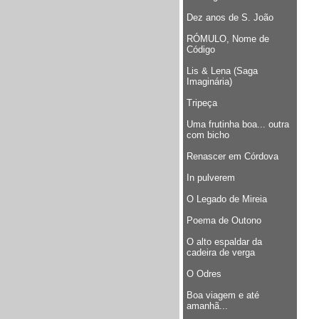
Dez anos de S. João
RÓMULO, Nome de
Código
Lis & Lena (Saga
Imaginária)
Tripeça
Uma frutinha boa... outra
com bicho
Renascer em Córdova
In pulverem
O Legado de Mireia
Poema de Outono
O alto espaldar da
cadeira de verga
O Odres
Boa viagem e até
amanhã...